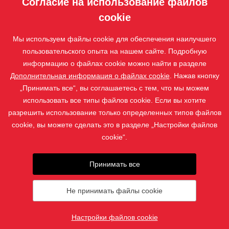
Согласие на использование файлов
НАШИ
УСЛУГИ
cookie
ПРИЛОЖЕНИЕ
Мы используем файлы cookie для обеспечения наилучшего
ISOTRA
пользовательского опыта на нашем сайте. Подробную
информацию о файлах cookie можно найти в разделе
КОНТАКТ
Дополнительная информация о файлах cookie
. Нажав кнопку
„Принимать все“, вы соглашаетесь с тем, что мы можем
использовать все типы файлов cookie. Если вы хотите
разрешить использование только определенных типов файлов
cookie, вы можете сделать это в разделе „Настройки файлов
cookie“.
Принимать все
Фотографии защищены авторским правом, и их скачивание
или использование без разрешения запрещено.
Не принимать файлы cookie
© 2019 - 2026 ISOTRA a.s.
Настройки файлов cookie
создал
webProgress