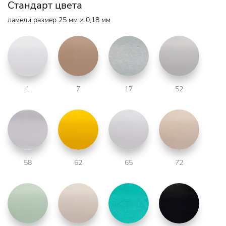
Стандарт цвета
ламели размер 25 мм × 0,18 мм
1
7
17
52
58
62
65
72