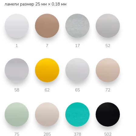
ламели размер 25 мм × 0,18 мм
1
7
17
52
58
62
65
72
75
285
378
502