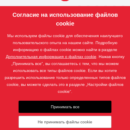
ПРОДУКЦИЯ
Согласие на использование файлов
НАШИ
УСЛУГИ
cookie
ПРИЛОЖЕНИЕ
Мы используем файлы cookie для обеспечения наилучшего
ISOTRA
пользовательского опыта на нашем сайте. Подробную
КОНТАКТ
информацию о файлах cookie можно найти в разделе
Дополнительная информация о файлах cookie
. Нажав кнопку
„Принимать все“, вы соглашаетесь с тем, что мы можем
использовать все типы файлов cookie. Если вы хотите
разрешить использование только определенных типов файлов
cookie, вы можете сделать это в разделе „Настройки файлов
cookie“.
Принимать все
Фотографии защищены авторским правом, и их скачивание
или использование без разрешения запрещено.
Не принимать файлы cookie