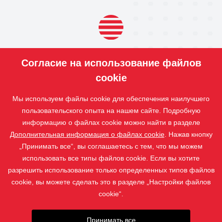
ПРОДУКЦИЯ
Согласие на использование файлов
НАШИ
УСЛУГИ
cookie
ПРИЛОЖЕНИЕ
Мы используем файлы cookie для обеспечения наилучшего
ISOTRA
пользовательского опыта на нашем сайте. Подробную
КОНТАКТ
информацию о файлах cookie можно найти в разделе
Дополнительная информация о файлах cookie
. Нажав кнопку
„Принимать все“, вы соглашаетесь с тем, что мы можем
использовать все типы файлов cookie. Если вы хотите
разрешить использование только определенных типов файлов
cookie, вы можете сделать это в разделе „Настройки файлов
cookie“.
Принимать все