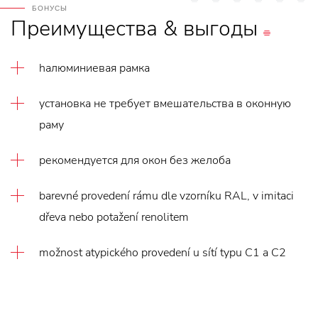
БОНУСЫ
Преимущества
&
выгоды
hалюминиевая рамка
установка не требует вмешательства в оконную
раму
рекомендуется для окон без желоба
barevné provedení rámu dle vzorníku RAL, v imitaci
dřeva nebo potažení renolitem
možnost atypického provedení u sítí typu C1 a C2