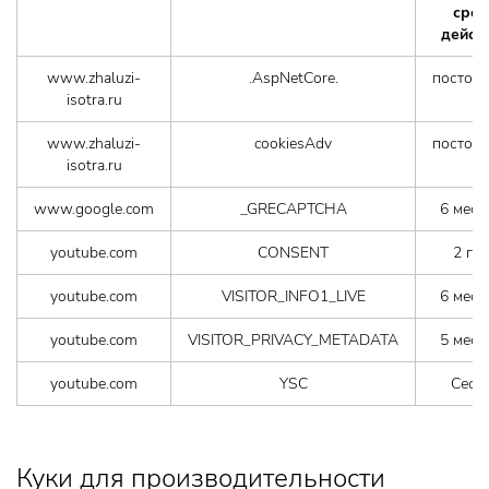
срок
дейст
www.zhaluzi-
.AspNetCore.
постоя
isotra.ru
www.zhaluzi-
cookiesAdv
постоя
isotra.ru
www.google.com
_GRECAPTCHA
6 меся
youtube.com
CONSENT
2 го
youtube.com
VISITOR_INFO1_LIVE
6 меся
youtube.com
VISITOR_PRIVACY_METADATA
5 меся
youtube.com
YSC
Сесс
Куки для производительности