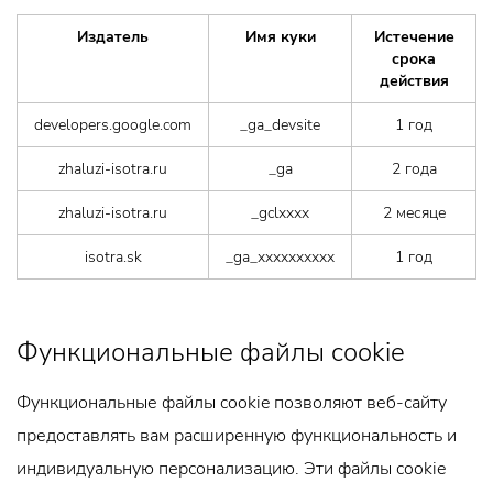
Издатель
Имя куки
Истечение
срока
действия
developers.google.com
_ga_devsite
1 год
zhaluzi-isotra.ru
_ga
2 года
zhaluzi-isotra.ru
_gclxxxx
2 месяце
isotra.sk
_ga_xxxxxxxxxx
1 год
Функциональные файлы cookie
Функциональные файлы cookie позволяют веб-сайту
предоставлять вам расширенную функциональность и
индивидуальную персонализацию. Эти файлы cookie